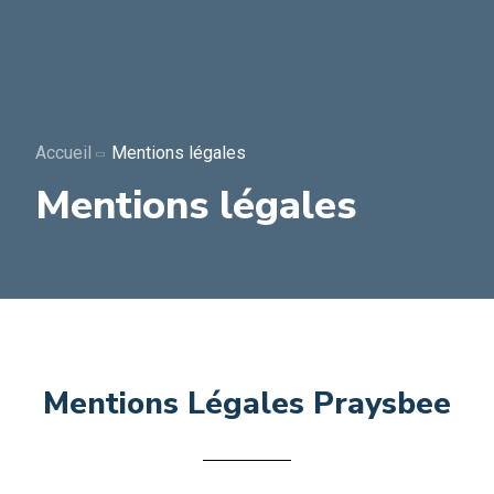
Accueil
Qui sommes nous ?
Accueil
Mentions légales
Mentions légales
Nos produits
Réglementation
Carrière
Nous retrouver
Mentions Légales Praysbee
Actualités