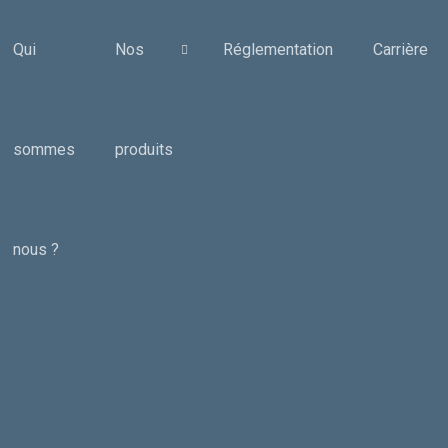
Qui
Nos
Réglementation
Carrière
sommes
produits
nous ?
Rampe Wulp®Viti
Pompes Zenyz
Buse à Fente